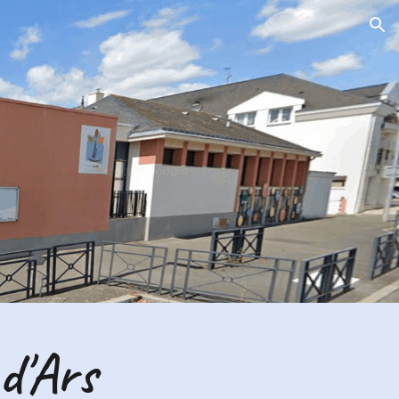
ion
d'Ars